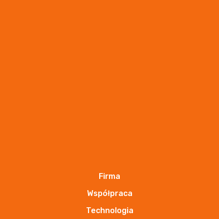
Zobacz
bluza prestige
Firma
produkt Patex
Współpraca
Technologia
Zobacz