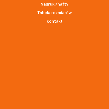
Nadruki/hafty
Tabela rozmiarów
Kontakt
elastyczne spodnie robocze z kaburami
cd883
Zobacz