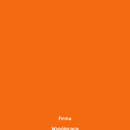
Produkty BHP
odzież robocza
odzież ochronna
biała kolekcja
odzież dla gastronomii
odzież medyczna
fartuchy
furażerki i czepki kucharskie
czapki letnie i zimowe
Firma
koszulki polo i t-shirt
Współpraca