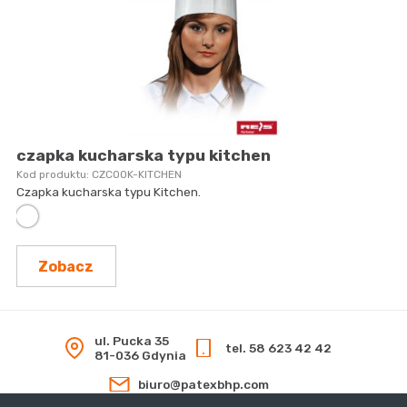
czapka kucharska typu kitchen
CZCOOK-KITCHEN
Czapka kucharska typu Kitchen.
Zobacz
ul. Pucka 35
tel. 58 623 42 42
81-036 Gdynia
biuro@patexbhp.com