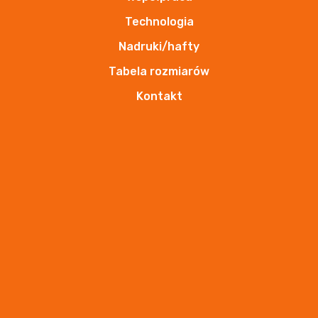
koszule
Technologia
polary, softshelle, bluzy
Nadruki/hafty
bielizna i skarpetki
odzież zimowa
Tabela rozmiarów
dla dzieci
Kontakt
na sportowo
dla kobiet